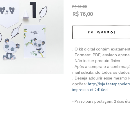
R$
95,00
R$
76,00
. O kit digital contém exatamen
. Formato: PDF, enviado apena
. Não inclue produto físico
.
Após a compra e a confirmaç
mail solicitando todos os dado
. Deseja adquirir esse mesmo 
http://loja.festapapelet
opções:
impresso-ct-2d10ed
• Prazo para postagem:
2 dias út